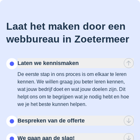
Laat het maken door een
webbureau in Zoetermeer
Laten we kennismaken
De eerste stap in ons proces is om elkaar te leren
kennen. We willen graag jou beter leren kennen,
wat jouw bedrijf doet en wat jouw doelen zijn. Dit
helpt ons om te begrijpen wat je nodig hebt en hoe
we je het beste kunnen helpen.
Bespreken van de offerte
Nu we een beter idee hebben van wat je nodig hebt,
We gaan aan de slag!
gaan we samen de offerte bespreken. We zullen je