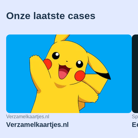
Onze laatste cases
Verzamelkaartjes.nl
Sp
Verzamelkaartjes.nl
E